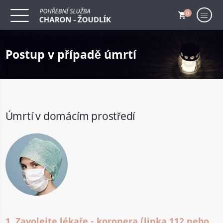
0
Postup v případě úmrtí
Úmrtí v domácím prostředí
1. Zavolejte lékaře - koronera (linka 112 nebo