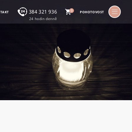
384 321 936
0
TAKT
POHOTOVOST
24 hodin denně
Nonstop linka
24 hodin denně
724 224 068
Michal Žoudlík
602 162 165
Jiří Žoudlík
Postup při úmrtí