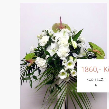
1860,- K
KÓD ZBOŽÍ:
6