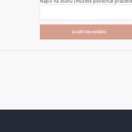
Nápis na stuhu (můžete ponechat prázdné
VLOŽIT DO KOŠÍKU