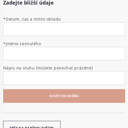
Zadejte bližší údaje
*Datum, čas a místo obřadu
*Jméno zesnulého
Nápis na stuhu (můžete ponechat prázdné)
VLOŽIT DO KOŠÍKU
ZPĚT NA NABÍDKU KVĚTIN