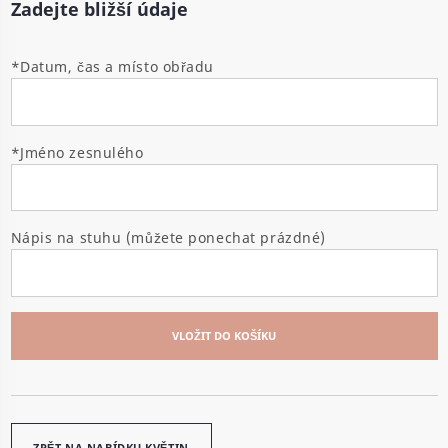
Zadejte bližší údaje
*Datum, čas a místo obřadu
*Jméno zesnulého
Nápis na stuhu (můžete ponechat prázdné)
VLOŽIT DO KOŠÍKU
ZPĚT NA NABÍDKU KVĚTIN