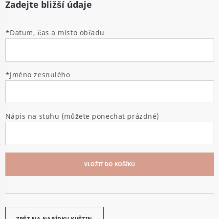
Zadejte bližší údaje
*Datum, čas a místo obřadu
*Jméno zesnulého
Nápis na stuhu (můžete ponechat prázdné)
VLOŽIT DO KOŠÍKU
ZPĚT NA NABÍDKU KVĚTIN