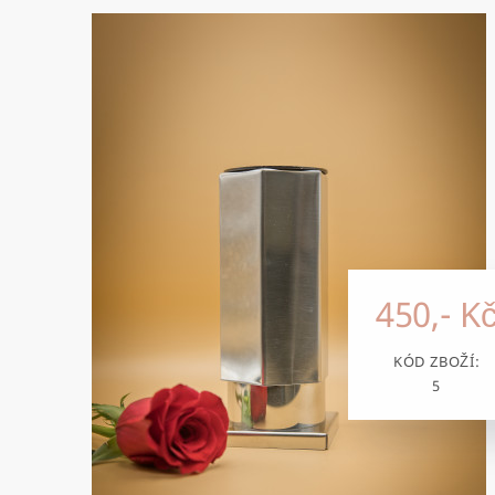
450,- K
KÓD ZBOŽÍ:
5