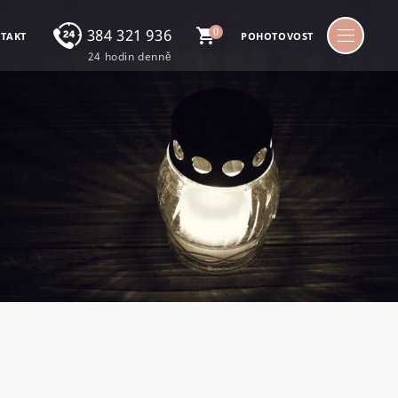
384 321 936
0
TAKT
POHOTOVOST
24 hodin denně
Nonstop linka
24 hodin denně
724 224 068
Michal Žoudlík
602 162 165
Jiří Žoudlík
Postup při úmrtí