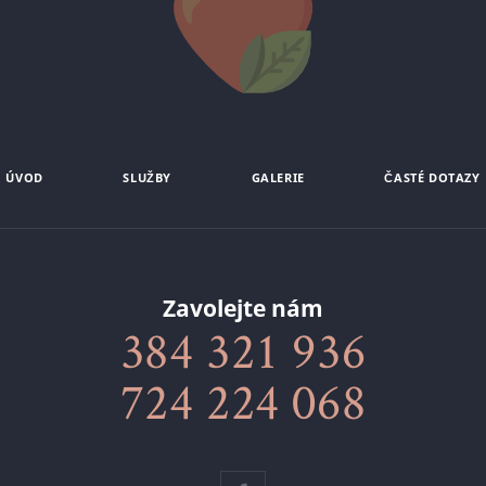
ÚVOD
SLUŽBY
GALERIE
ČASTÉ DOTAZY
Zavolejte nám
384 321 936
724 224 068