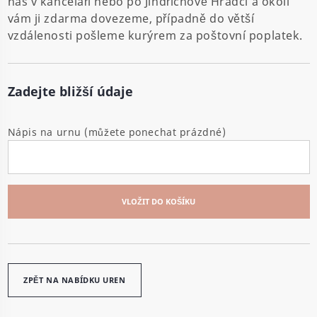
nás v kanceláři nebo po Jindřichově Hradci a okolí
vám ji zdarma dovezeme, případně do větší
vzdálenosti pošleme kurýrem za poštovní poplatek.
Zadejte bližší údaje
Nápis na urnu (můžete ponechat prázdné)
VLOŽIT DO KOŠÍKU
ZPĚT NA NABÍDKU UREN