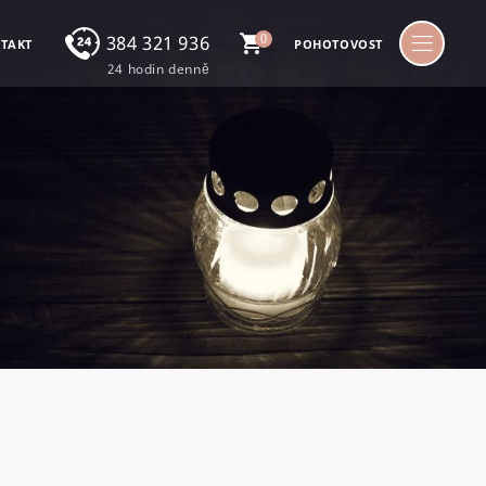
384 321 936
0
TAKT
POHOTOVOST
24 hodin denně
Nonstop linka
24 hodin denně
724 224 068
Michal Žoudlík
602 162 165
Jiří Žoudlík
Postup při úmrtí