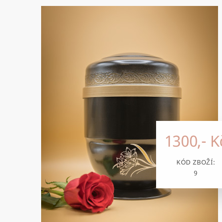
1300,- K
KÓD ZBOŽÍ:
9