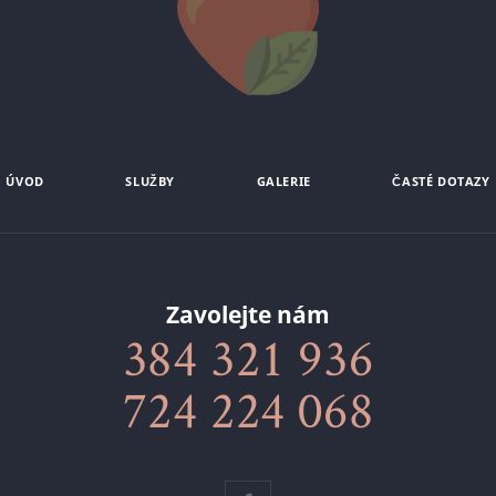
ÚVOD
SLUŽBY
GALERIE
ČASTÉ DOTAZY
Zavolejte nám
384 321 936
724 224 068